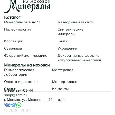
Каталог
Минералы от А до Я
Метеориты и тектиты
Палеонтология
Синтетические
минералы
Коллекции
Книги
Сувениры
Украшения
Флорентийская мозаика
Декоративные шары из
натуральных минералов
Минералы на моховой
Геммологическая
Мастерская
лаборатория
Оплата и доставка
Мастер-класс
Статьи
Контакты
8-985-997-01-44
shop@sgm.ru
г. Москва, ул. Моховая, д.11, стр.11
© 2020-
2026