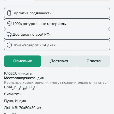
Гарантия подлинности
100% натуральные материалы
Доставка по всей РФ
Обмен/возврат - 14 дней
Описание
Доставка
Оплата
Класс
:
Силикаты
Месторождение
:
Индия
Реальные характеристики могут незначительно отличаться.
CaAl
[Si
O
]·3H
O
2
3
10
2
Силикаты
Пуна, Индия
ДхШхВ: 70х50х30 мм