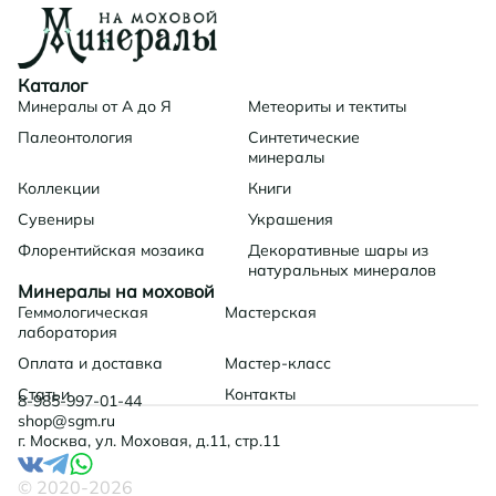
Каталог
Минералы от А до Я
Метеориты и тектиты
Палеонтология
Синтетические
минералы
Коллекции
Книги
Сувениры
Украшения
Флорентийская мозаика
Декоративные шары из
натуральных минералов
Минералы на моховой
Геммологическая
Мастерская
лаборатория
Оплата и доставка
Мастер-класс
Статьи
Контакты
8-985-997-01-44
shop@sgm.ru
г. Москва, ул. Моховая, д.11, стр.11
© 2020-
2026