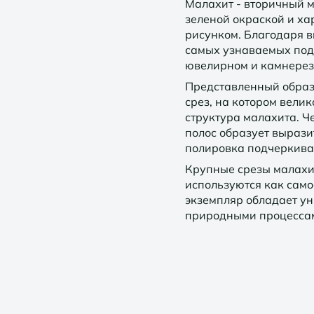
Малахит - вторичный 
зеленой окраской и х
рисунком. Благодаря в
самых узнаваемых под
ювелирном и камнерез
Представленный образ
срез, на котором вели
структура малахита. Ч
полос образует выраз
полировка подчеркивае
Крупные срезы малахи
используются как сам
экземпляр обладает у
природными процессами