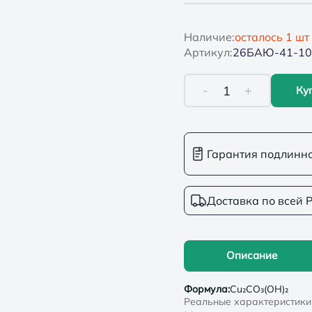
Наличие:
осталось
1
шт
Артикул:
26БАЮ-41-10
-
+
1
Ку
Гарантия подлинн
Доставка по всей 
Описание
Формула
:
Cu₂CO₃(OH)₂
Реальные характеристики 