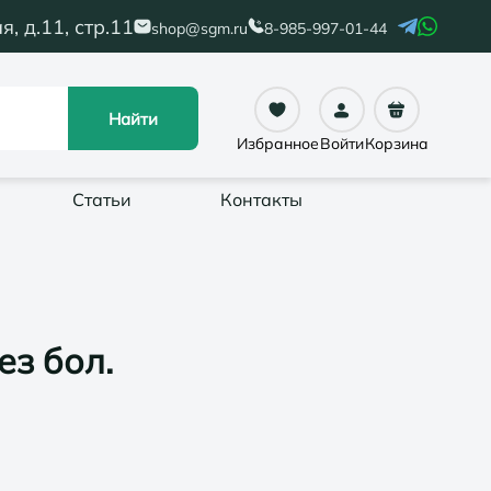
я, д.11, стр.11
shop@sgm.ru
8-985-997-01-44
Найти
Избранное
Войти
Корзина
Статьи
Контакты
ез бол.