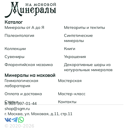
Каталог
Минералы от А до Я
Метеориты и тектиты
Палеонтология
Синтетические
минералы
Коллекции
Книги
Сувениры
Украшения
Флорентийская мозаика
Декоративные шары из
натуральных минералов
Минералы на моховой
Геммологическая
Мастерская
лаборатория
Оплата и доставка
Мастер-класс
Статьи
Контакты
8-985-997-01-44
shop@sgm.ru
г. Москва, ул. Моховая, д.11, стр.11
© 2020-
2026