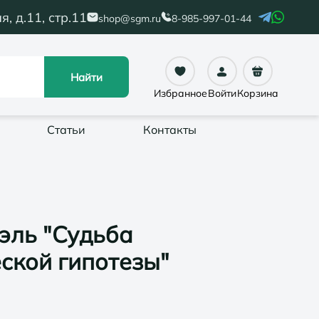
я, д.11, стр.11
shop@sgm.ru
8-985-997-01-44
Найти
Избранное
Войти
Корзина
Статьи
Контакты
уэль "Судьба
ской гипотезы"