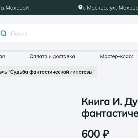
на Моховой
г. Москва, ул. Мохова
ая
Оплата и доставка
Мастер-класс
эль "Судьба фантастической гипотезы"
Книга И. Д
фантастиче
600
₽