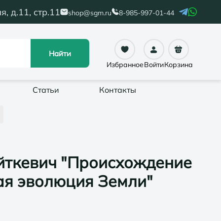
я, д.11, стр.11
shop@sgm.ru
8-985-997-01-44
Найти
Избранное
Войти
Корзина
Статьи
Контакты
ойткевич "Происхождение
ая эволюция Земли"