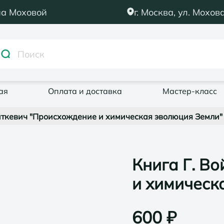
на Моховой
г. Москва, ул. Мохова
ая
Оплата и доставка
Мастер-класс
йткевич "Происхождение и химическая эволюция Земли"
Книга Г. В
и химическ
600
₽