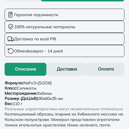
Гарантия подлинности
100% натуральные материалы
Доставка по всей РФ
Обмен/возврат - 14 дней
Описание
Доставка
Оплата
Формула
:
NaFe3+[Si2O6]
Класс
:
Силикаты
Месторождение
:
Хибины
Размер (ДхШхВ)
:
90x60x35 мм
Вес
:
110 г
Реальные характеристики могут незначительно отличаться.
Коллекционный образец эгирина из Хибинского массива на
Кольском полуострове. Минерал представлен агрегатами
тонких игольчатых кристаллов тёмно-зеленого, почти