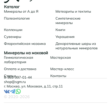
Каталог
Минералы от А до Я
Метеориты и тектиты
Палеонтология
Синтетические
минералы
Коллекции
Книги
Сувениры
Украшения
Флорентийская мозаика
Декоративные шары из
натуральных минералов
Минералы на моховой
Геммологическая
Мастерская
лаборатория
Оплата и доставка
Мастер-класс
Статьи
Контакты
8-985-997-01-44
shop@sgm.ru
г. Москва, ул. Моховая, д.11, стр.11
© 2020-
2026