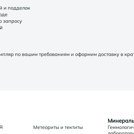
й и подделок
оде
о запросу
й
мпляр по вашим требованиям и оформим доставку в кра
Минералы
 Я
Метеориты и тектиты
Геммологи
лаборатор