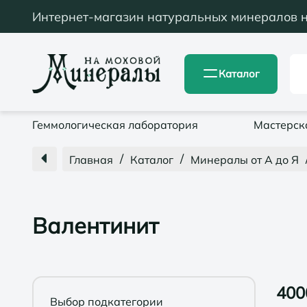
Интернет-магазин натуральных минералов 
Каталог
Геммологическая лаборатория
Мастерск
/
/
Главная
Каталог
Минералы от А до Я
Валентинит
400
Выбор подкатегории