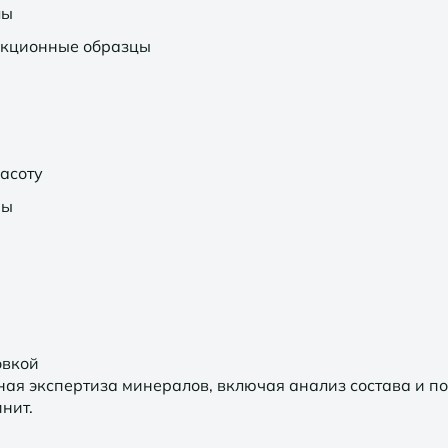
лы
екционные образцы
расоту
мы
овкой
ая экспертиза минералов, включая анализ состава и п
нит.