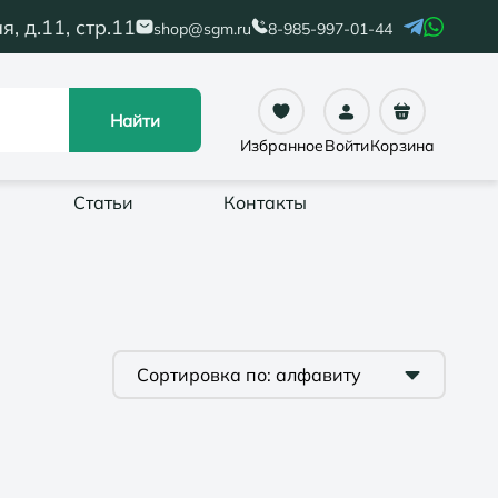
я, д.11, стр.11
shop@sgm.ru
8-985-997-01-44
Найти
Избранное
Войти
Корзина
Статьи
Контакты
Сортировка по:
алфавиту