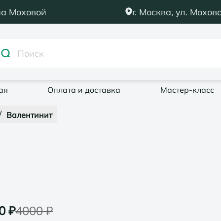
на Моховой
г. Москва, ул. Мохова
ая
Оплата и доставка
Мастер-класс
/
Валентинит
0
₽
4000
₽