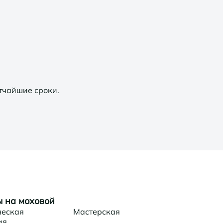
тчайшие сроки.
 на моховой
ческая
Мастерская
ия