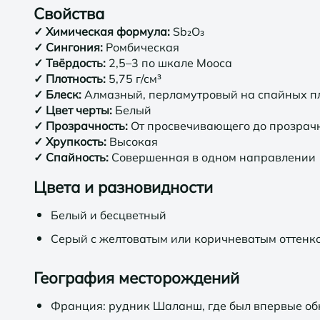
Свойства
✓
Химическая формула:
Sb₂O₃
✓
Сингония:
Ромбическая
✓
Твёрдость:
2,5–3 по шкале Мооса
✓
Плотность:
5,75 г/см³
✓
Блеск:
Алмазный, перламутровый на спайных п
✓
Цвет черты:
Белый
✓
Прозрачность:
От просвечивающего до прозрач
✓
Хрупкость:
Высокая
✓
Спайность:
Совершенная в одном направлении
Цвета и разновидности
Белый и бесцветный
Серый с желтоватым или коричневатым оттенк
География месторождений
Франция: рудник Шаланш, где был впервые о