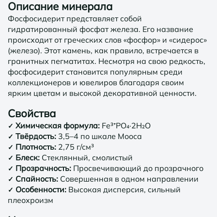
Описание минерала
Фосфосидерит представляет собой
гидратированный фосфат железа. Его название
происходит от греческих слов «фосфор» и «сидерос»
(железо). Этот камень, как правило, встречается в
гранитных пегматитах. Несмотря на свою редкость,
фосфосидерит становится популярным среди
коллекционеров и ювелиров благодаря своим
ярким цветам и высокой декоративной ценности.
Свойства
Химическая формула:
Fe³⁺PO₄·2H₂O
✓
Твёрдость:
3,5–4 по шкале Мооса
✓
Плотность:
2,75 г/см³
✓
Блеск:
Стеклянный, смолистый
✓
Прозрачность:
Просвечивающий до прозрачного
✓
Спайность:
Совершенная в одном направлении
✓
Особенности:
Высокая дисперсия, сильный
✓
плеохроизм